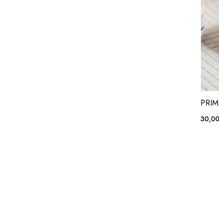
PRIMÖ
30,0