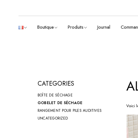
Skip
to
par catégories
Boîtes & étuis
the
content
Boutique
Produits
Journal
Comman
par catégories
Boîtes & étuis
A
CATEGORIES
BOÎTE DE SÉCHAGE
GOBELET DE SÉCHAGE
Voici l
RANGEMENT POUR PILES AUDITIVES
UNCATEGORIZED